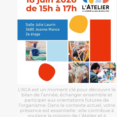
L’AGA est un moment clé pour découvrir le
bilan de l’année, échanger ensemble et
participer aux orientations futures de
l’organisme. Dans le contexte actuel, votre
présence est essentielle : elle contribue à
soutenir la mission de L’Atelier et à