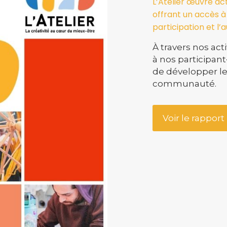
L’Atelier œuvre ac
offrant un accès à d
participation et l
À travers nos act
à nos participant
de développer le
communauté.
Voir le rapport