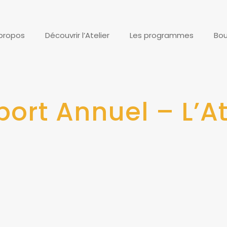
propos
Découvrir l’Atelier
Les programmes
Bou
ort Annuel – L’At